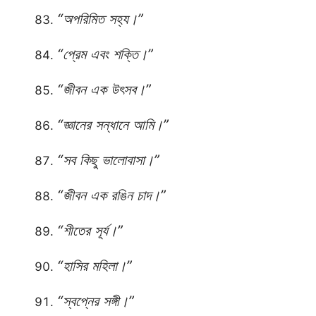
“অপরিমিত সহ্য।”
“প্রেম এবং শক্তি।”
“জীবন এক উৎসব।”
“জ্ঞানের সন্ধানে আমি।”
“সব কিছু ভালোবাসা।”
“জীবন এক রঙিন চাদ।”
“শীতের সূর্য।”
“হাসির মহিলা।”
“স্বপ্নের সঙ্গী।”