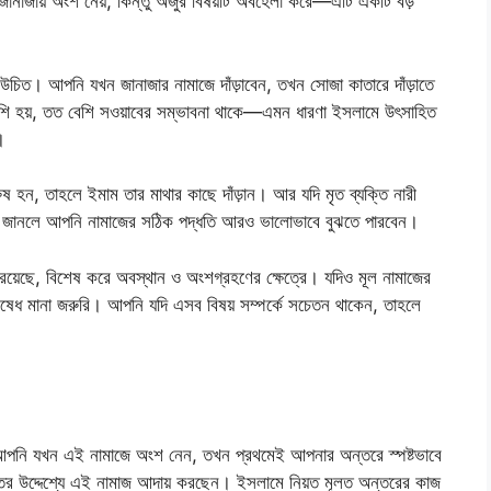
 জানাজায় অংশ নেয়, কিন্তু অজুর বিষয়টি অবহেলা করে—এটি একটি বড়
করা উচিত। আপনি যখন জানাজার নামাজে দাঁড়াবেন, তখন সোজা কাতারে দাঁড়াতে
বেশি হয়, তত বেশি সওয়াবের সম্ভাবনা থাকে—এমন ধারণা ইসলামে উৎসাহিত
।
ুরুষ হন, তাহলে ইমাম তার মাথার কাছে দাঁড়ান। আর যদি মৃত ব্যক্তি নারী
গুলো জানলে আপনি নামাজের সঠিক পদ্ধতি আরও ভালোভাবে বুঝতে পারবেন।
্য রয়েছে, বিশেষ করে অবস্থান ও অংশগ্রহণের ক্ষেত্রে। যদিও মূল নামাজের
িনিষেধ মানা জরুরি। আপনি যদি এসব বিষয় সম্পর্কে সচেতন থাকেন, তাহলে
। আপনি যখন এই নামাজে অংশ নেন, তখন প্রথমেই আপনার অন্তরে স্পষ্টভাবে
াতের উদ্দেশ্যে এই নামাজ আদায় করছেন। ইসলামে নিয়ত মূলত অন্তরের কাজ