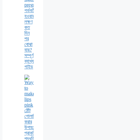
গর্ভবতী
হওয়ার
লক্ষণ
কত
দিন
পর
বোঝা
যায়?
সম্পূর্ণ
ব্যাখ্যাসহ
গাইড
ঠোঁট
গোলাপি
করার
উপায়:
প্রাকৃতিক
পদ্ধতি,