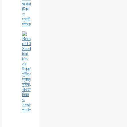
ঘরোয়া
টিপস
ও
স্থায়ী
সমাধান
চিয়া
সিড
এর
উপকারিতা:
পুষ্টিগুণ,
স্বাস্থ্য
সুবিধা,
খাওয়ার
নিয়ম
ও
সম্ভাব্য
পার্শ্বপ্রতিক্রিয়া