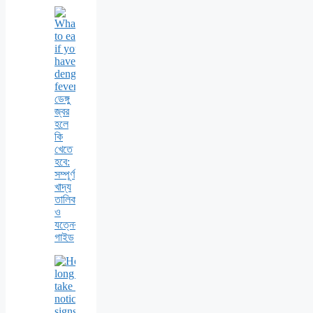
ডেঙ্গু
জ্বর
হলে
কি
খেতে
হবে:
সম্পূর্ণ
খাদ্য
তালিকা
ও
যত্নের
গাইড