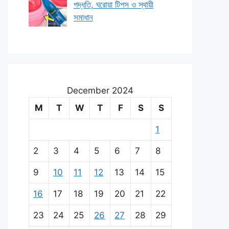
পদ্ধতি, ঘরোয়া টিপস ও স্থায়ী
সমাধান
December 2024
M
T
W
T
F
S
S
1
2
3
4
5
6
7
8
9
10
11
12
13
14
15
16
17
18
19
20
21
22
23
24
25
26
27
28
29