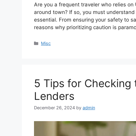
Are you a frequent traveler who relies on
around town? If so, you must understand 
essential. From ensuring your safety to 
reasons why prioritizing caution is paramo
Categories
Misc
5 Tips for Checking t
Lenders
December 26, 2024
by
admin