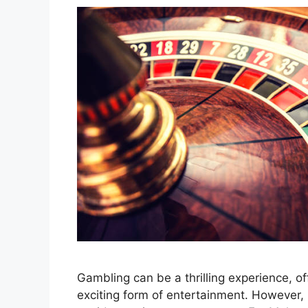
Gambling can be a thrilling experience, of
exciting form of entertainment. However, 