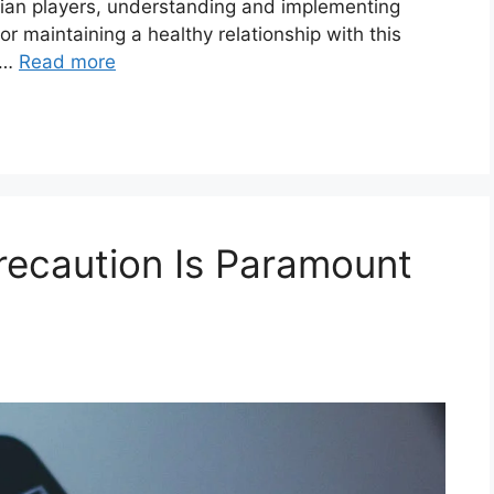
ian players, understanding and implementing
or maintaining a healthy relationship with this
d …
Read more
recaution Is Paramount