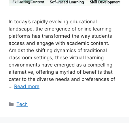
In today’s rapidly evolving educational
landscape, the emergence of online learning
platforms has transformed the way students
access and engage with academic content.
Amidst the shifting dynamics of traditional
classroom settings, these virtual learning
environments have emerged as a compelling
alternative, offering a myriad of benefits that
cater to the diverse needs and preferences of
…
Read more
Categories
Tech