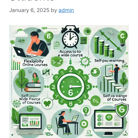
January 6, 2025
by
admin