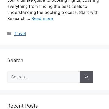
your ultimate guide to booking flights, covering
everything from finding the best deals to
understanding the booking process. Start with
Research …
Read more
Categories
Travel
Search
Search
for:
Recent Posts