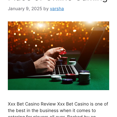
January 9, 2025
by
varsha
Xxx Bet Casino Review Xxx Bet Casino is one of
the best in the business when it comes to