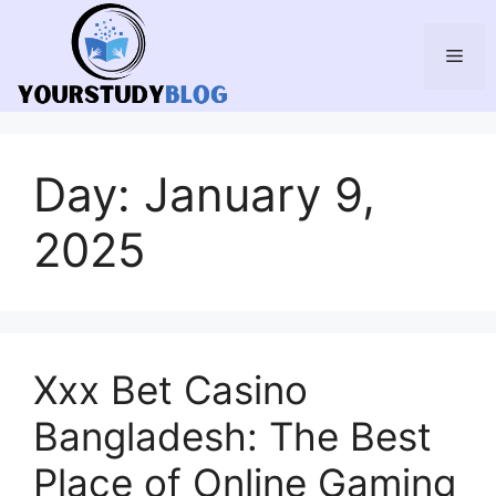
Skip
to
Men
content
Day:
January 9,
2025
Xxx Bet Casino
Bangladesh: The Best
Place of Online Gaming