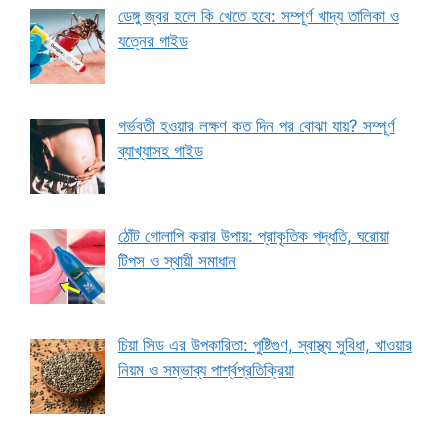
ডেঙ্গু জ্বর হলে কি খেতে হবে: সম্পূর্ণ খাদ্য তালিকা ও
যত্নের গাইড
গর্ভবতী হওয়ার লক্ষণ কত দিন পর বোঝা যায়? সম্পূর্ণ
ব্যাখ্যাসহ গাইড
ঠোঁট গোলাপি করার উপায়: প্রাকৃতিক পদ্ধতি, ঘরোয়া
টিপস ও স্থায়ী সমাধান
চিয়া সিড এর উপকারিতা: পুষ্টিগুণ, স্বাস্থ্য সুবিধা, খাওয়ার
নিয়ম ও সম্ভাব্য পার্শ্বপ্রতিক্রিয়া