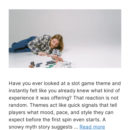
Have you ever looked at a slot game theme and
instantly felt like you already knew what kind of
experience it was offering? That reaction is not
random. Themes act like quick signals that tell
players what mood, pace, and style they can
expect before the first spin even starts. A
snowy myth story suggests …
Read more