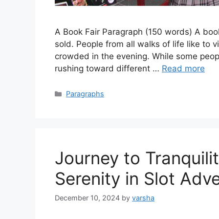
A Book Fair Paragraph (150 words) A boo
sold. People from all walks of life like to v
crowded in the evening. While some peop
rushing toward different …
Read more
Categories
Paragraphs
Journey to Tranquil
Serenity in Slot Adv
December 10, 2024
by
varsha