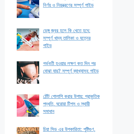
নির্ণয় ও নিয়ন্ত্রণের সম্পূর্ণ গাইড
ডেঙ্গু জ্বর হলে কি খেতে হবে:
সম্পূর্ণ খাদ্য তালিকা ও যত্নের
গাইড
গর্ভবতী হওয়ার লক্ষণ কত দিন পর
বোঝা যায়? সম্পূর্ণ ব্যাখ্যাসহ গাইড
ঠোঁট গোলাপি করার উপায়: প্রাকৃতিক
পদ্ধতি, ঘরোয়া টিপস ও স্থায়ী
সমাধান
চিয়া সিড এর উপকারিতা: পুষ্টিগুণ,